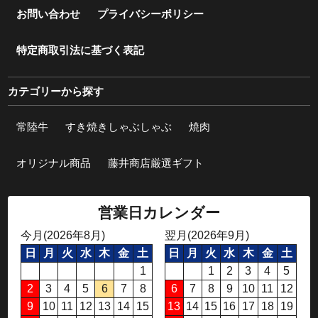
お問い合わせ
プライバシーポリシー
特定商取引法に基づく表記
カテゴリーから探す
常陸牛
すき焼きしゃぶしゃぶ
焼肉
オリジナル商品
藤井商店厳選ギフト
営業日カレンダー
今月(2026年8月)
翌月(2026年9月)
日
月
火
水
木
金
土
日
月
火
水
木
金
土
1
1
2
3
4
5
2
3
4
5
6
7
8
6
7
8
9
10
11
12
9
10
11
12
13
14
15
13
14
15
16
17
18
19