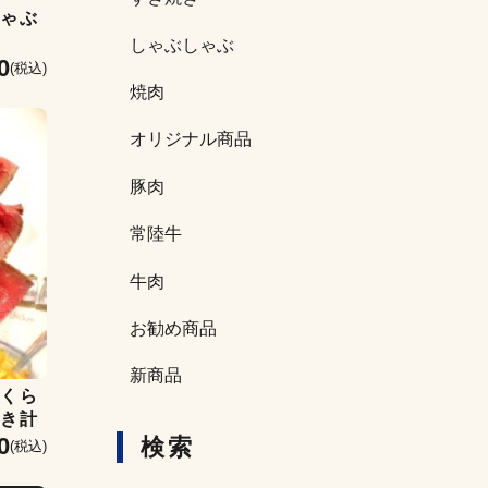
しゃぶ
しゃぶしゃぶ
0
(税込)
焼肉
オリジナル商品
豚肉
常陸牛
牛肉
お勧め商品
新商品
味くら
付き計
0
検索
(税込)