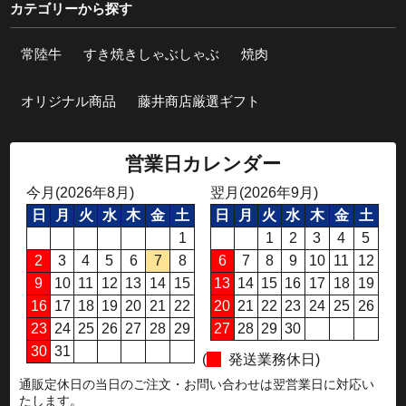
カテゴリーから探す
常陸牛
すき焼きしゃぶしゃぶ
焼肉
オリジナル商品
藤井商店厳選ギフト
営業日カレンダー
今月(2026年8月)
翌月(2026年9月)
日
月
火
水
木
金
土
日
月
火
水
木
金
土
1
1
2
3
4
5
2
3
4
5
6
7
8
6
7
8
9
10
11
12
9
10
11
12
13
14
15
13
14
15
16
17
18
19
16
17
18
19
20
21
22
20
21
22
23
24
25
26
23
24
25
26
27
28
29
27
28
29
30
30
31
(
発送業務休日)
通販定休日の当日のご注文・お問い合わせは翌営業日に対応い
たします。