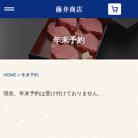
t
o
g
g
l
e
n
年末予約
a
v
i
g
a
t
i
HOME
>
年末予約
o
n
現在、年末予約は受け付けておりません。