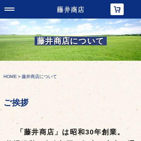
t
o
g
g
l
e
n
藤井商店について
a
v
i
g
a
t
i
HOME
>
藤井商店について
o
n
ご挨拶
「藤井商店」は昭和30年創業。