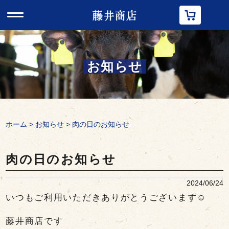
t
o
g
g
l
e
n
お知らせ
a
v
i
g
a
t
i
ホーム
>
お知らせ
> 肉の日のお知らせ
o
n
肉の日のお知らせ
2024/06/24
いつもご利用いただきありがとうございます☺
藤井商店です