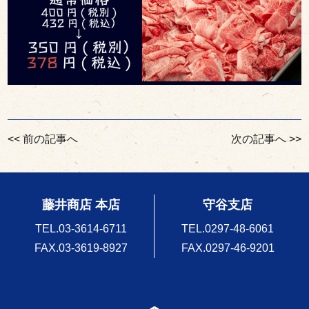
投
<< 前の記事へ
次の記事へ >>
稿
ナ
ビ
ゲ
藤井商店 本店
守谷支店
ー
シ
TEL.
03-3614-6711
TEL.
0297-48-6061
ョ
FAX.03-3619-8927
FAX.0297-46-9201
ン