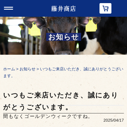
t
o
g
g
l
e
n
お知らせ
a
v
i
g
a
t
i
ホーム
>
お知らせ
> いつもご来店いただき、誠にありがとうござい
o
n
ます。
いつもご来店いただき、誠にあり
がとうございます。
間もなくゴールデンウィークですね。
2025/04/17