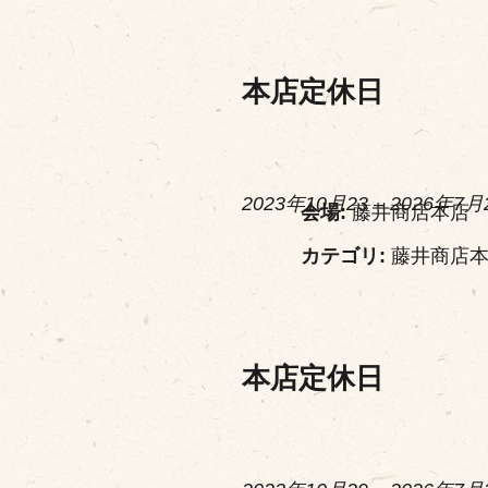
本店定休日
2023年10月23
–
2026年7月
会場:
藤井商店本店
カテゴリ:
藤井商店
本店定休日