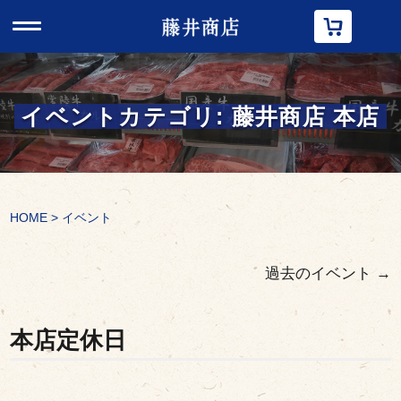
t
o
g
g
l
e
n
イベントカテゴリ:
藤井商店 本店
a
v
i
g
a
t
i
HOME
>
イベント
o
n
過去のイベント
→
本店定休日