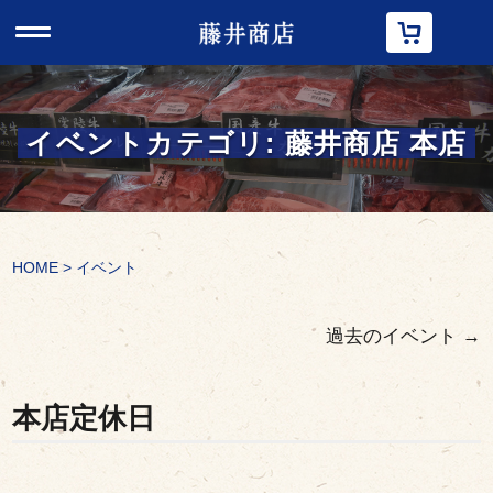
t
o
g
g
l
e
n
イベントカテゴリ:
藤井商店 本店
a
v
i
g
a
t
i
HOME
>
イベント
o
n
過去のイベント
→
本店定休日