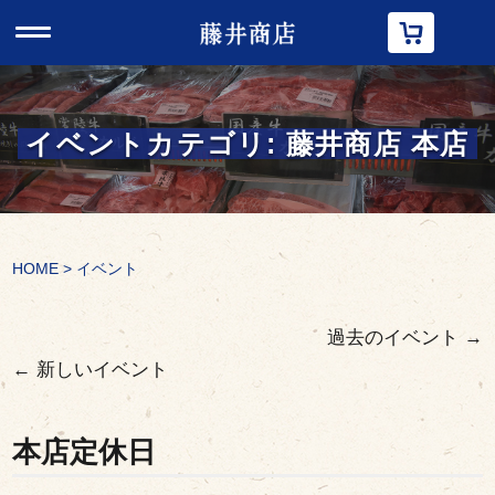
t
o
g
g
l
e
n
イベントカテゴリ:
藤井商店 本店
a
v
i
g
a
t
i
HOME
>
イベント
o
n
過去のイベント
→
←
新しいイベント
本店定休日