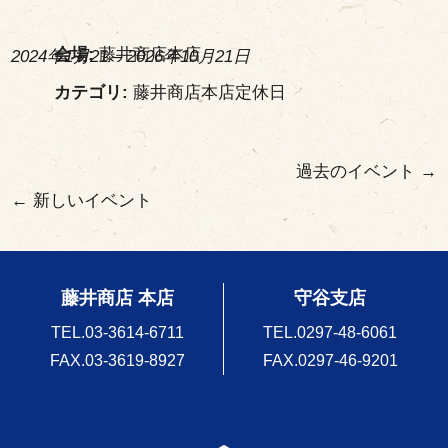
会場:
藤井商店本店
2024年1月21
–
2026年10月21日
カテゴリ:
藤井商店本店定休日
過去のイベント
→
←
新しいイベント
藤井商店 本店
守谷支店
TEL.
03-3614-6711
TEL.
0297-48-6061
FAX.03-3619-8927
FAX.0297-46-9201